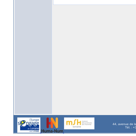
44, avenue de l
Tél. : 