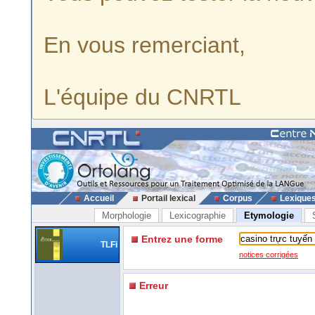
En vous remerciant,
L'équipe du CNRTL
Accueil
Portail lexical
Corpus
Lexique
Morphologie
Lexicographie
Etymologie
Entrez une forme
TLFi
notices corrigées
Erreur