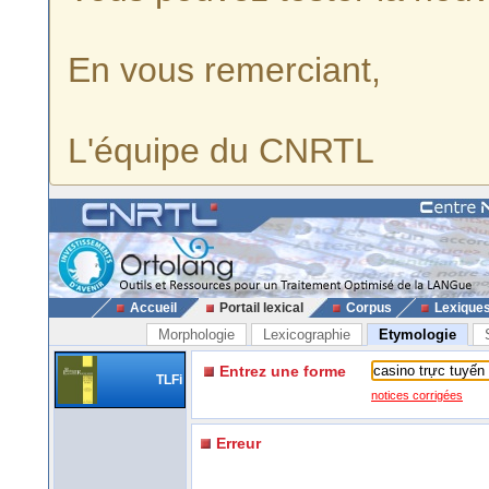
En vous remerciant,
L'équipe du CNRTL
Accueil
Portail lexical
Corpus
Lexique
Morphologie
Lexicographie
Etymologie
Entrez une forme
TLFi
notices corrigées
Erreur