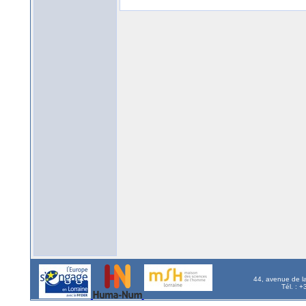
44, avenue de l
Tél. : 