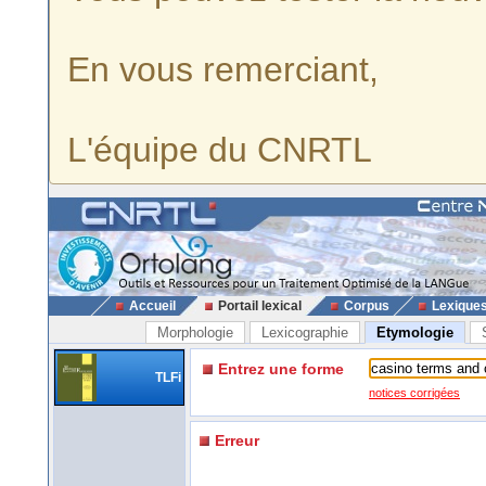
En vous remerciant,
L'équipe du CNRTL
Accueil
Portail lexical
Corpus
Lexique
Morphologie
Lexicographie
Etymologie
Entrez une forme
TLFi
notices corrigées
Erreur