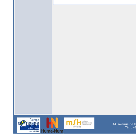
44, avenue de l
Tél. : 