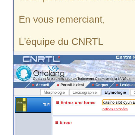
En vous remerciant,
L'équipe du CNRTL
Accueil
Portail lexical
Corpus
Lexique
Morphologie
Lexicographie
Etymologie
Entrez une forme
TLFi
notices corrigées
Erreur