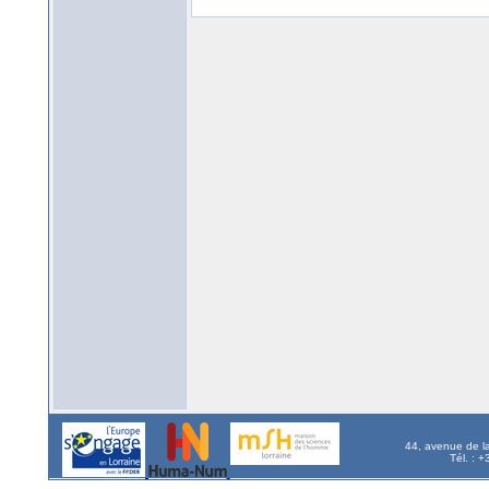
44, avenue de l
Tél. : 