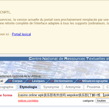
u CNRTL,
services, la version actuelle du portail sera prochainement remplacée par un
 une refonte complète de l'interface adaptée à tous les supports (ordinateurs, t
.
ion ici :
Portail lexical
cal
Corpus
Lexiques
Dictionnaires
Métalexicographie
cographie
Etymologie
Synonymie
Antonymie
Proxémie
C
ne forme
notices corrigées
catégorie :