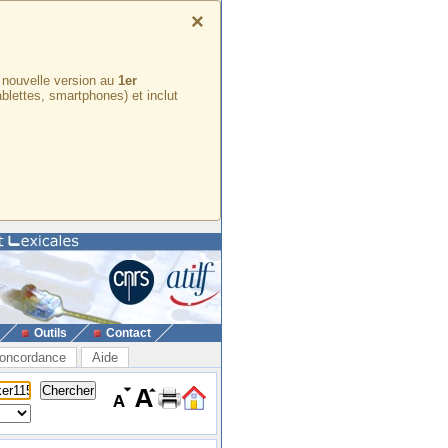
×
e nouvelle version au
1er
ablettes, smartphones) et inclut
Outils
Contact
oncordance
Aide