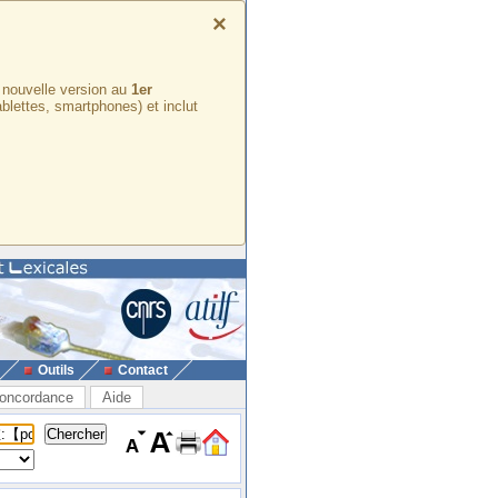
×
e nouvelle version au
1er
ablettes, smartphones) et inclut
Outils
Contact
oncordance
Aide