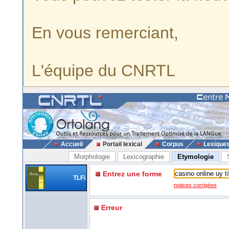
En vous remerciant,
L'équipe du CNRTL
Accueil
Portail lexical
Corpus
Lexique
Morphologie
Lexicographie
Etymologie
Entrez une forme
TLFi
notices corrigées
Erreur