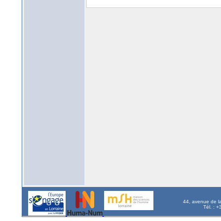
44, avenue de l
Tél. : 