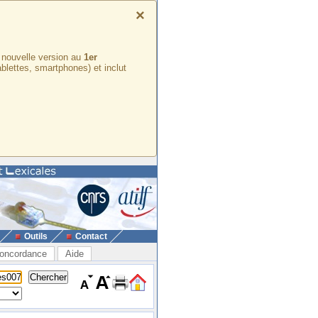
×
e nouvelle version au
1er
ablettes, smartphones) et inclut
Outils
Contact
oncordance
Aide