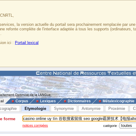
u CNRTL,
services, la version actuelle du portail sera prochainement remplacée par un
 une refonte complète de l'interface adaptée à tous les supports (ordinateurs, t
.
ion ici :
Portail lexical
cal
Corpus
Lexiques
Dictionnaires
Métalexicographie
cographie
Etymologie
Synonymie
Antonymie
Proxémie
C
ne forme
notices corrigées
catégorie :