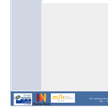
44, avenue de l
Tél. : 