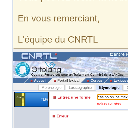
En vous remerciant,
L'équipe du CNRTL
Accueil
Portail lexical
Corpus
Lexique
Morphologie
Lexicographie
Etymologie
Entrez une forme
TLFi
notices corrigées
Erreur