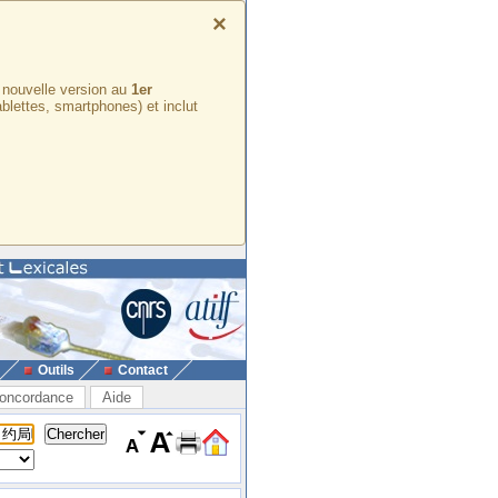
×
e nouvelle version au
1er
ablettes, smartphones) et inclut
Outils
Contact
oncordance
Aide