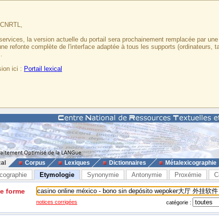
u CNRTL,
services, la version actuelle du portail sera prochainement remplacée par un
 une refonte complète de l'interface adaptée à tous les supports (ordinateurs, t
.
ion ici :
Portail lexical
cal
Corpus
Lexiques
Dictionnaires
Métalexicographie
cographie
Etymologie
Synonymie
Antonymie
Proxémie
C
ne forme
notices corrigées
catégorie :