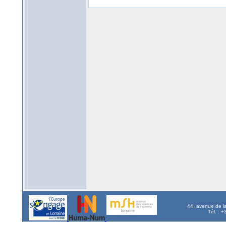
44, avenue de l
Tél. : 