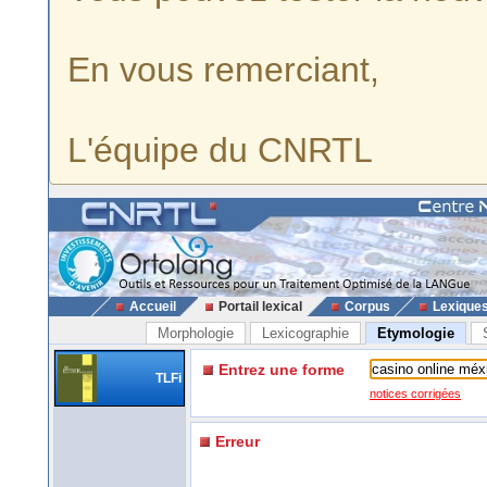
En vous remerciant,
L'équipe du CNRTL
Accueil
Portail lexical
Corpus
Lexique
Morphologie
Lexicographie
Etymologie
Entrez une forme
TLFi
notices corrigées
Erreur