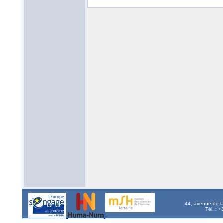
44, avenue de l
Tél. : 