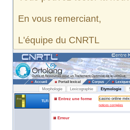
En vous remerciant,
L'équipe du CNRTL
Accueil
Portail lexical
Corpus
Lexique
Morphologie
Lexicographie
Etymologie
Entrez une forme
TLFi
notices corrigées
Erreur