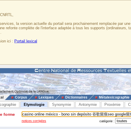
u CNRTL,
services, la version actuelle du portail sera prochainement remplacée par un
 une refonte complète de l'interface adaptée à tous les supports (ordinateurs, t
.
ion ici :
Portail lexical
cal
Corpus
Lexiques
Dictionnaires
Métalexicographie
cographie
Etymologie
Synonymie
Antonymie
Proxémie
C
ne forme
notices corrigées
catégorie :