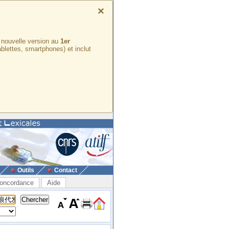
×
e nouvelle version au
1er
ablettes, smartphones) et inclut
Outils
Contact
oncordance
Aide