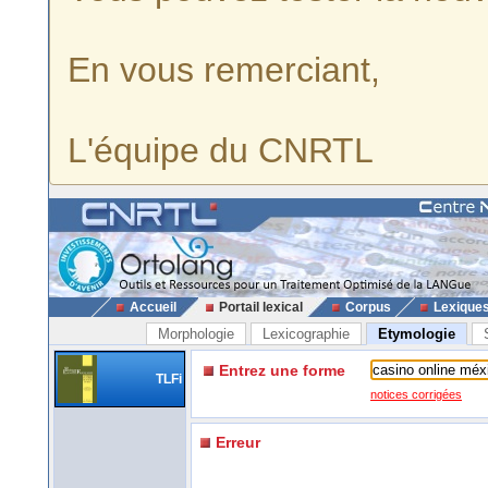
En vous remerciant,
L'équipe du CNRTL
Accueil
Portail lexical
Corpus
Lexique
Morphologie
Lexicographie
Etymologie
Entrez une forme
TLFi
notices corrigées
Erreur