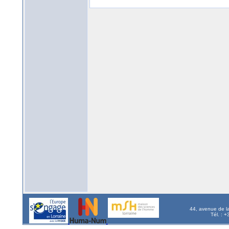
44, avenue de l
Tél. : 