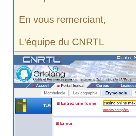
En vous remerciant,
L'équipe du CNRTL
Accueil
Portail lexical
Corpus
Lexique
Morphologie
Lexicographie
Etymologie
Entrez une forme
TLFi
notices corrigées
Erreur