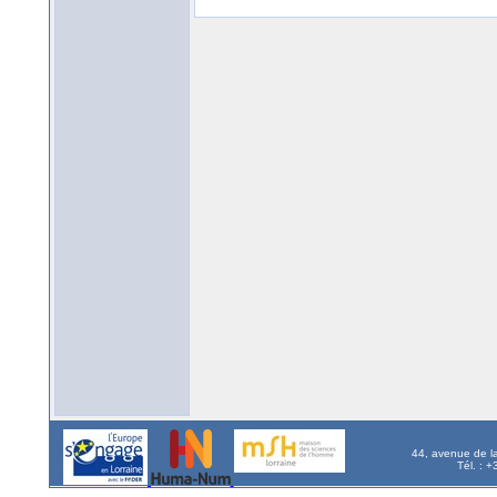
44, avenue de l
Tél. : 