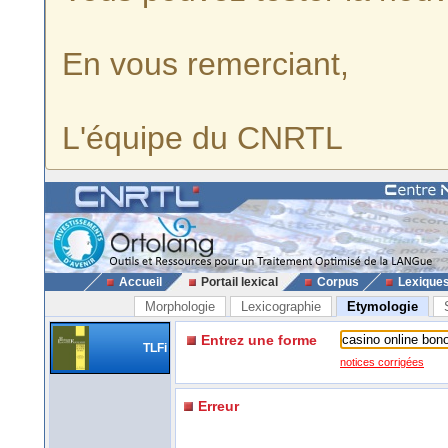
En vous remerciant,
L'équipe du CNRTL
Accueil
Portail lexical
Corpus
Lexique
Morphologie
Lexicographie
Etymologie
Entrez une forme
TLFi
notices corrigées
Erreur