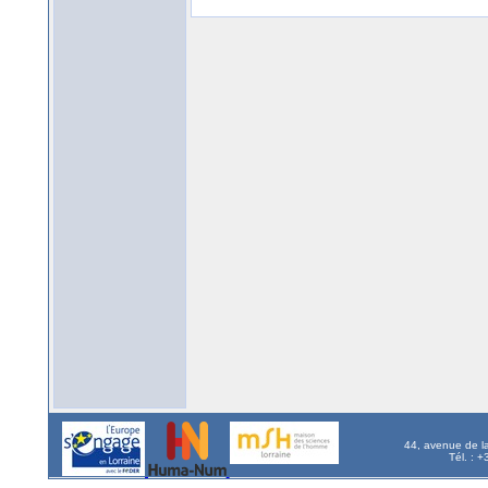
44, avenue de l
Tél. : 