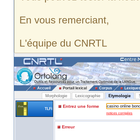
En vous remerciant,
L'équipe du CNRTL
Accueil
Portail lexical
Corpus
Lexique
Morphologie
Lexicographie
Etymologie
Entrez une forme
TLFi
notices corrigées
Erreur