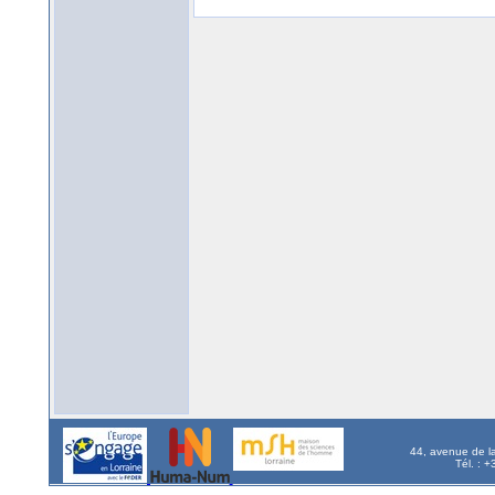
44, avenue de l
Tél. : 