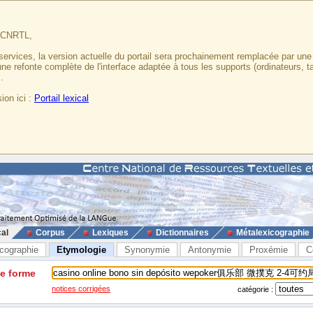
u CNRTL,
services, la version actuelle du portail sera prochainement remplacée par un
 une refonte complète de l'interface adaptée à tous les supports (ordinateurs, t
.
ion ici :
Portail lexical
cal
Corpus
Lexiques
Dictionnaires
Métalexicographie
cographie
Etymologie
Synonymie
Antonymie
Proxémie
C
ne forme
notices corrigées
catégorie :