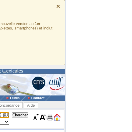
×
e nouvelle version au
1er
ablettes, smartphones) et inclut
Outils
Contact
oncordance
Aide