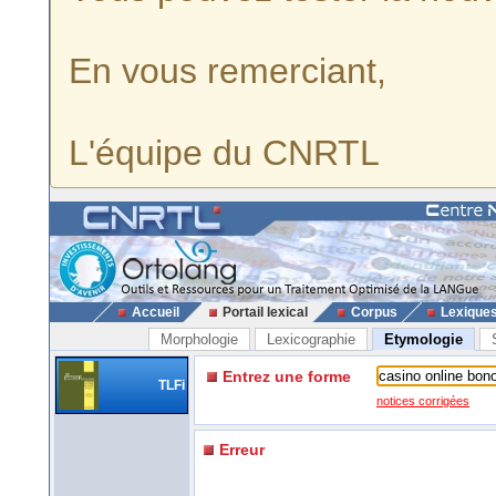
En vous remerciant,
L'équipe du CNRTL
Accueil
Portail lexical
Corpus
Lexique
Morphologie
Lexicographie
Etymologie
Entrez une forme
TLFi
notices corrigées
Erreur