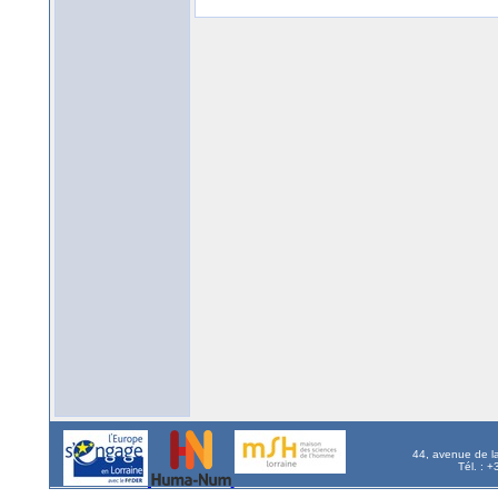
44, avenue de l
Tél. : 