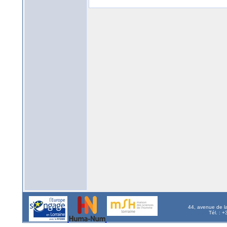
44, avenue de l
Tél. : 