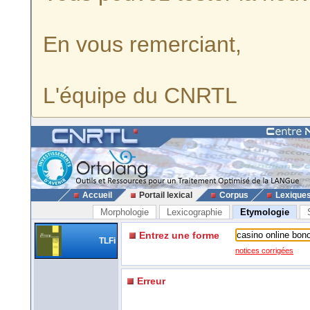
En vous remerciant,
L'équipe du CNRTL
Accueil
Portail lexical
Corpus
Lexique
Morphologie
Lexicographie
Etymologie
Entrez une forme
TLFi
notices corrigées
Erreur