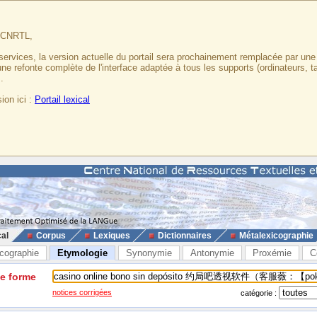
u CNRTL,
services, la version actuelle du portail sera prochainement remplacée par un
 une refonte complète de l'interface adaptée à tous les supports (ordinateurs, t
.
ion ici :
Portail lexical
cal
Corpus
Lexiques
Dictionnaires
Métalexicographie
cographie
Etymologie
Synonymie
Antonymie
Proxémie
C
ne forme
notices corrigées
catégorie :