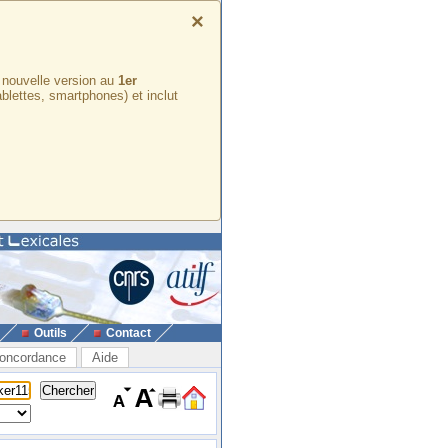
×
e nouvelle version au
1er
ablettes, smartphones) et inclut
Outils
Contact
oncordance
Aide