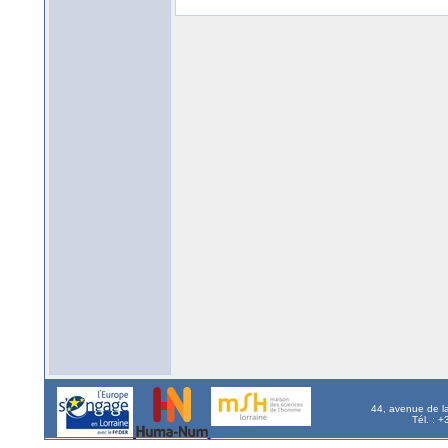
44, avenue de l
Tél. : 