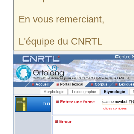
En vous remerciant,
L'équipe du CNRTL
Accueil
Portail lexical
Corpus
Lexique
Morphologie
Lexicographie
Etymologie
Entrez une forme
TLFi
notices corrigées
Erreur