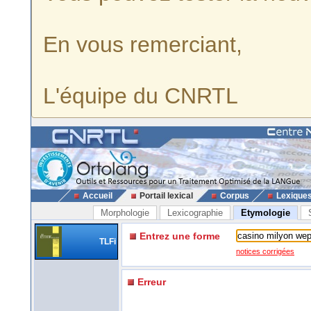
En vous remerciant,
L'équipe du CNRTL
Accueil
Portail lexical
Corpus
Lexique
Morphologie
Lexicographie
Etymologie
Entrez une forme
TLFi
notices corrigées
Erreur