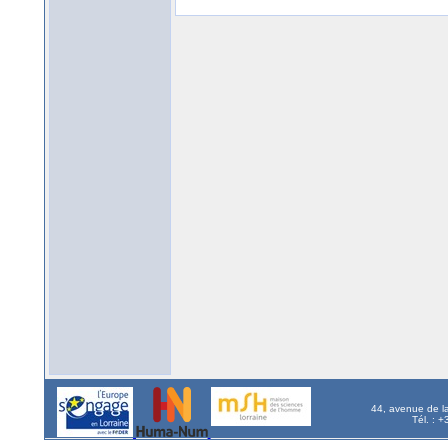
44, avenue de l
Tél. : 