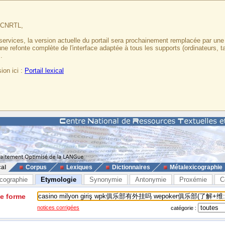
u CNRTL,
services, la version actuelle du portail sera prochainement remplacée par un
 une refonte complète de l'interface adaptée à tous les supports (ordinateurs, t
.
ion ici :
Portail lexical
cal
Corpus
Lexiques
Dictionnaires
Métalexicographie
cographie
Etymologie
Synonymie
Antonymie
Proxémie
C
ne forme
notices corrigées
catégorie :