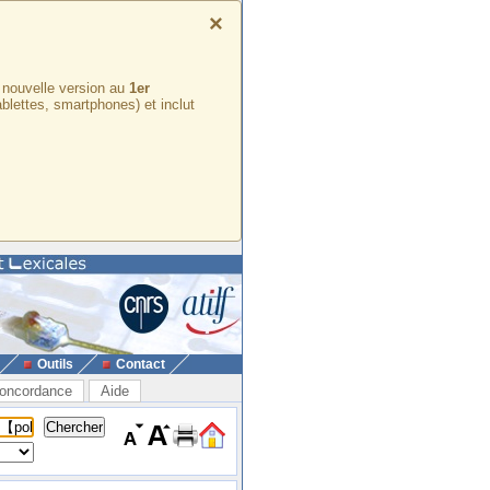
×
e nouvelle version au
1er
ablettes, smartphones) et inclut
Outils
Contact
oncordance
Aide