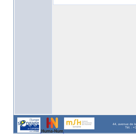
44, avenue de l
Tél. : 