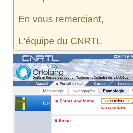
En vous remerciant,
L'équipe du CNRTL
Accueil
Portail lexical
Corpus
Lexique
Morphologie
Lexicographie
Etymologie
Entrez une forme
TLFi
notices corrigées
Erreur