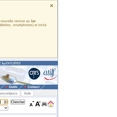
×
e nouvelle version au
1er
ablettes, smartphones) et inclut
Outils
Contact
oncordance
Aide