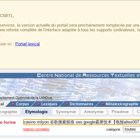
u CNRTL,
services, la version actuelle du portail sera prochainement remplacée par un
 une refonte complète de l'interface adaptée à tous les supports (ordinateurs, t
.
ion ici :
Portail lexical
cal
Corpus
Lexiques
Dictionnaires
Métalexicographie
cographie
Etymologie
Synonymie
Antonymie
Proxémie
C
ne forme
notices corrigées
catégorie :