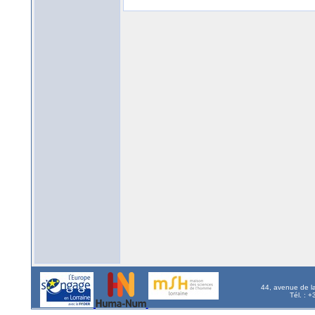
44, avenue de l
Tél. : 