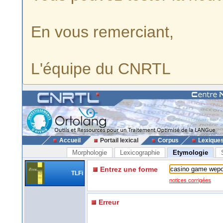
En vous remerciant,
L'équipe du CNRTL
Accueil
Portail lexical
Corpus
Lexique
Morphologie
Lexicographie
Etymologie
Entrez une forme
TLFi
notices corrigées
Erreur