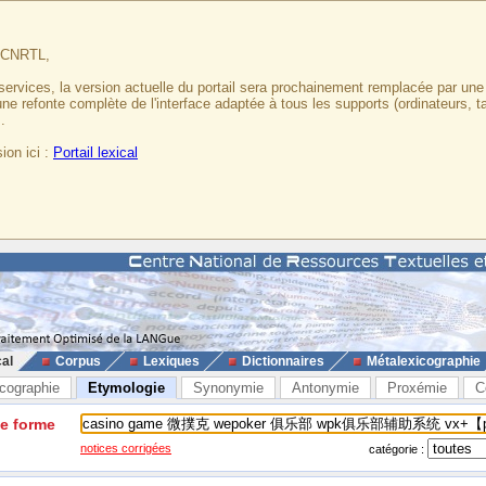
u CNRTL,
services, la version actuelle du portail sera prochainement remplacée par un
 une refonte complète de l'interface adaptée à tous les supports (ordinateurs, t
.
ion ici :
Portail lexical
cal
Corpus
Lexiques
Dictionnaires
Métalexicographie
cographie
Etymologie
Synonymie
Antonymie
Proxémie
C
ne forme
notices corrigées
catégorie :