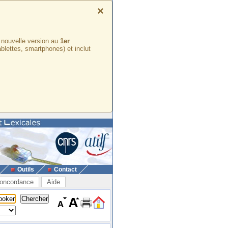
×
e nouvelle version au
1er
ablettes, smartphones) et inclut
Outils
Contact
oncordance
Aide