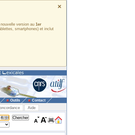
×
e nouvelle version au
1er
ablettes, smartphones) et inclut
Outils
Contact
oncordance
Aide