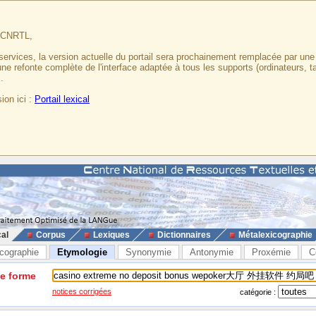
u CNRTL,
services, la version actuelle du portail sera prochainement remplacée par un
 une refonte complète de l'interface adaptée à tous les supports (ordinateurs, t
.
ion ici :
Portail lexical
cal
Corpus
Lexiques
Dictionnaires
Métalexicographie
cographie
Etymologie
Synonymie
Antonymie
Proxémie
C
ne forme
notices corrigées
catégorie :