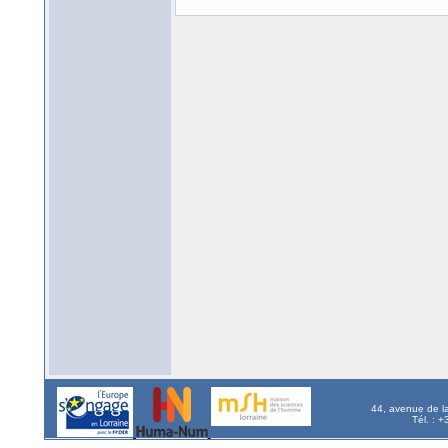
44, avenue de l
Tél. : 