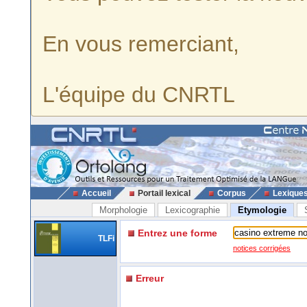
En vous remerciant,
L'équipe du CNRTL
Accueil
Portail lexical
Corpus
Lexique
Morphologie
Lexicographie
Etymologie
Entrez une forme
TLFi
notices corrigées
Erreur