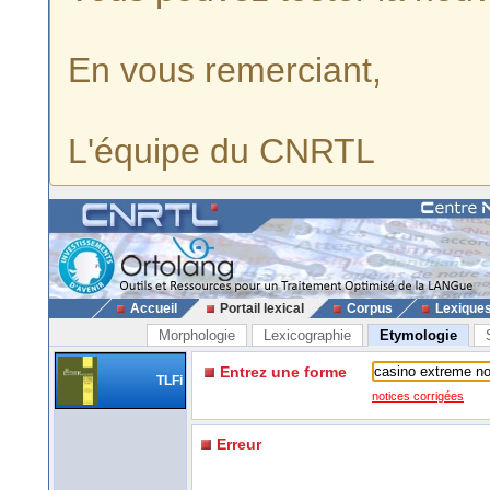
En vous remerciant,
L'équipe du CNRTL
Accueil
Portail lexical
Corpus
Lexique
Morphologie
Lexicographie
Etymologie
Entrez une forme
TLFi
notices corrigées
Erreur