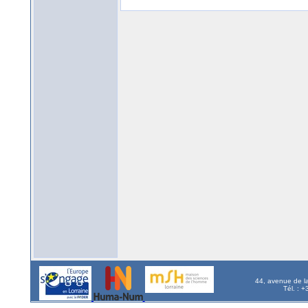
44, avenue de l
Tél. : 