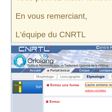
En vous remerciant,
L'équipe du CNRTL
Accueil
Portail lexical
Corpus
Lexique
Morphologie
Lexicographie
Etymologie
Entrez une forme
TLFi
notices corrigées
Erreur