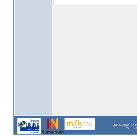
44, avenue de l
Tél. : 