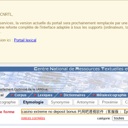
u CNRTL,
services, la version actuelle du portail sera prochainement remplacée par un
 une refonte complète de l'interface adaptée à tous les supports (ordinateurs, t
.
ion ici :
Portail lexical
cal
Corpus
Lexiques
Dictionnaires
Métalexicographie
cographie
Etymologie
Synonymie
Antonymie
Proxémie
C
ne forme
notices corrigées
catégorie :