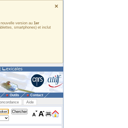
×
e nouvelle version au
1er
ablettes, smartphones) et inclut
Outils
Contact
oncordance
Aide