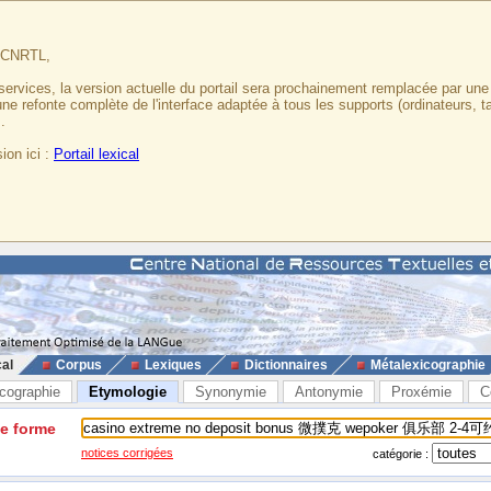
u CNRTL,
services, la version actuelle du portail sera prochainement remplacée par un
 une refonte complète de l'interface adaptée à tous les supports (ordinateurs, t
.
ion ici :
Portail lexical
cal
Corpus
Lexiques
Dictionnaires
Métalexicographie
cographie
Etymologie
Synonymie
Antonymie
Proxémie
C
ne forme
notices corrigées
catégorie :