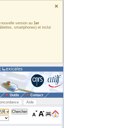
×
e nouvelle version au
1er
ablettes, smartphones) et inclut
Outils
Contact
oncordance
Aide