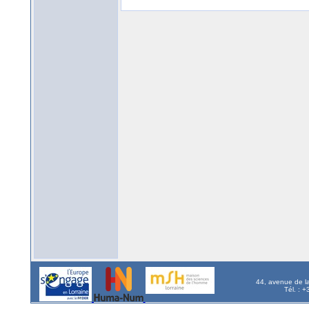
44, avenue de l
Tél. : 