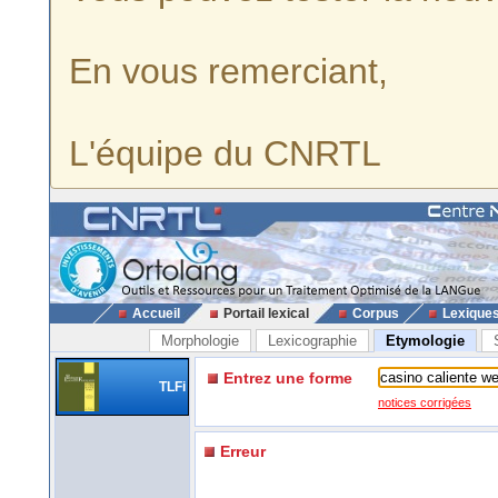
En vous remerciant,
L'équipe du CNRTL
Accueil
Portail lexical
Corpus
Lexique
Morphologie
Lexicographie
Etymologie
Entrez une forme
TLFi
notices corrigées
Erreur