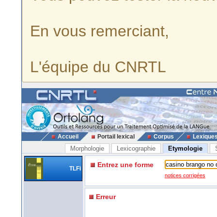
En vous remerciant,
L'équipe du CNRTL
Accueil
Portail lexical
Corpus
Lexique
Morphologie
Lexicographie
Etymologie
Entrez une forme
TLFi
notices corrigées
Erreur