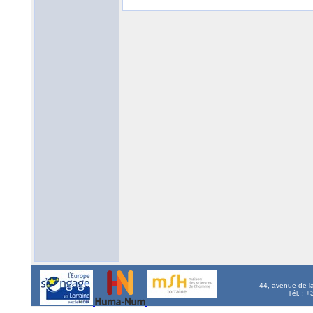
44, avenue de l
Tél. : 