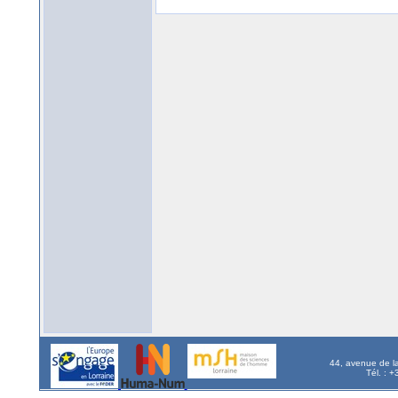
44, avenue de l
Tél. : 