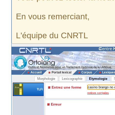
En vous remerciant,
L'équipe du CNRTL
Accueil
Portail lexical
Corpus
Lexique
Morphologie
Lexicographie
Etymologie
Entrez une forme
TLFi
notices corrigées
Erreur