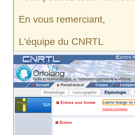
En vous remerciant,
L'équipe du CNRTL
Accueil
Portail lexical
Corpus
Lexique
Morphologie
Lexicographie
Etymologie
Entrez une forme
TLFi
notices corrigées
Erreur