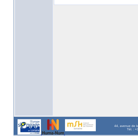
44, avenue de l
Tél. : 