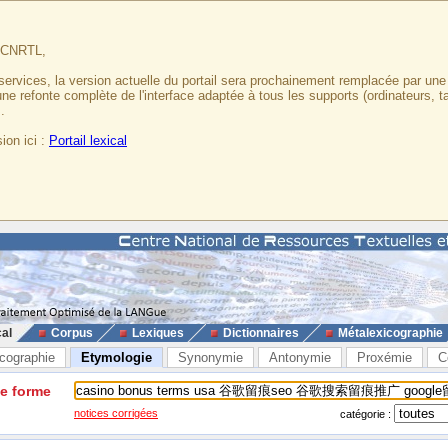
u CNRTL,
services, la version actuelle du portail sera prochainement remplacée par un
 une refonte complète de l'interface adaptée à tous les supports (ordinateurs, t
.
ion ici :
Portail lexical
cal
Corpus
Lexiques
Dictionnaires
Métalexicographie
cographie
Etymologie
Synonymie
Antonymie
Proxémie
C
ne forme
notices corrigées
catégorie :