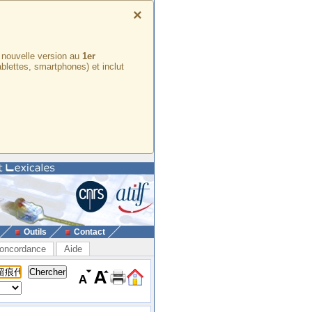
×
e nouvelle version au
1er
ablettes, smartphones) et inclut
Outils
Contact
oncordance
Aide