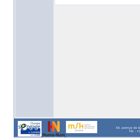
44, avenue de l
Tél. : 