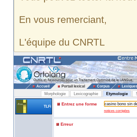
En vous remerciant,
L'équipe du CNRTL
Accueil
Portail lexical
Corpus
Lexique
Morphologie
Lexicographie
Etymologie
Entrez une forme
TLFi
notices corrigées
Erreur