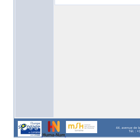
44, avenue de l
Tél. : 