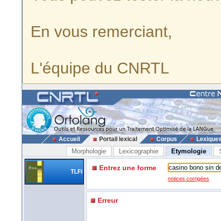
En vous remerciant,
L'équipe du CNRTL
Accueil
Portail lexical
Corpus
Lexique
Morphologie
Lexicographie
Etymologie
Entrez une forme
TLFi
notices corrigées
Erreur