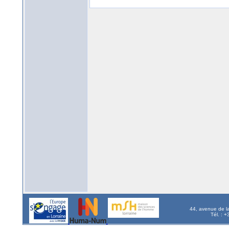
44, avenue de l
Tél. : 