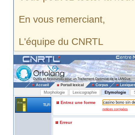
En vous remerciant,
L'équipe du CNRTL
Accueil
Portail lexical
Corpus
Lexique
Morphologie
Lexicographie
Etymologie
Entrez une forme
TLFi
notices corrigées
Erreur