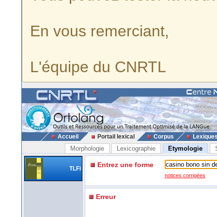
En vous remerciant,
L'équipe du CNRTL
Accueil
Portail lexical
Corpus
Lexique
Morphologie
Lexicographie
Etymologie
Entrez une forme
TLFi
notices corrigées
Erreur