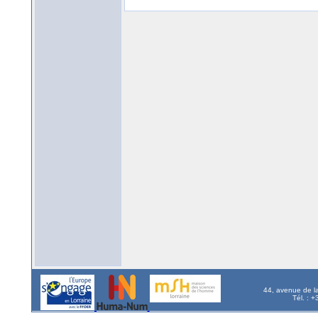
44, avenue de l
Tél. : 