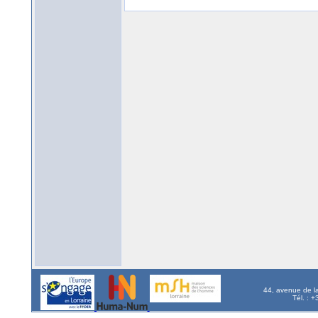
44, avenue de l
Tél. : 