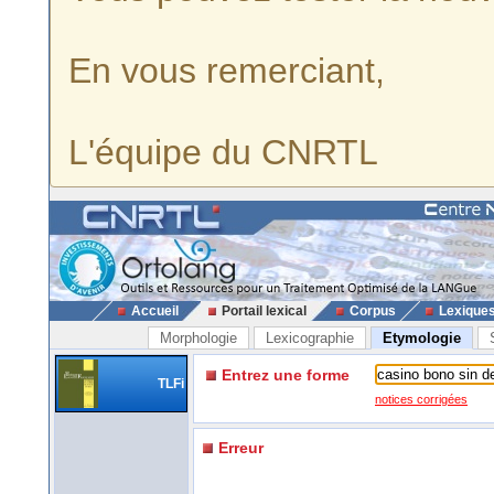
En vous remerciant,
L'équipe du CNRTL
Accueil
Portail lexical
Corpus
Lexique
Morphologie
Lexicographie
Etymologie
Entrez une forme
TLFi
notices corrigées
Erreur