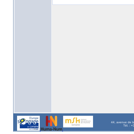
44, avenue de l
Tél. : 