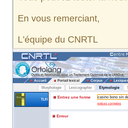
En vous remerciant,
L'équipe du CNRTL
Accueil
Portail lexical
Corpus
Lexique
Morphologie
Lexicographie
Etymologie
Entrez une forme
TLFi
notices corrigées
Erreur