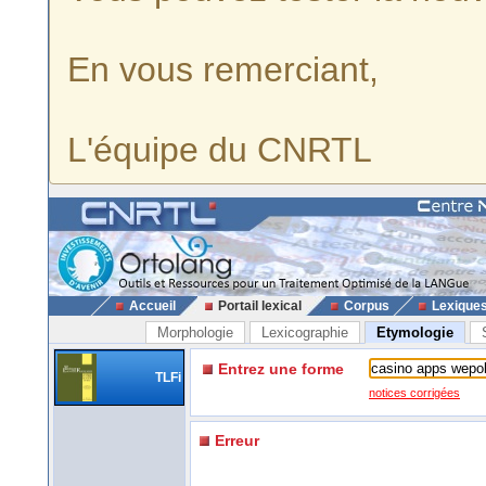
En vous remerciant,
L'équipe du CNRTL
Accueil
Portail lexical
Corpus
Lexique
Morphologie
Lexicographie
Etymologie
Entrez une forme
TLFi
notices corrigées
Erreur