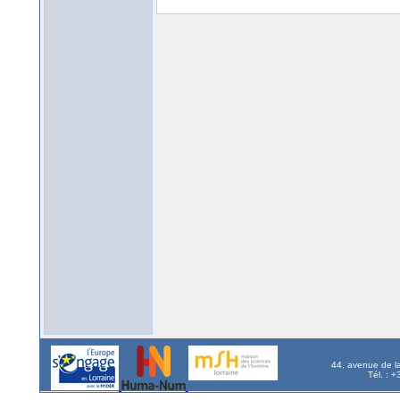
44, avenue de l
Tél. : 