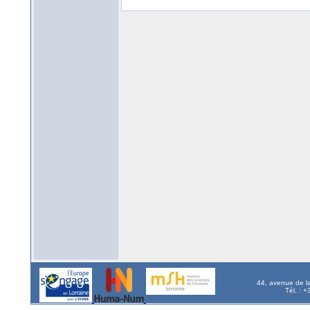
44, avenue de l
Tél. : 