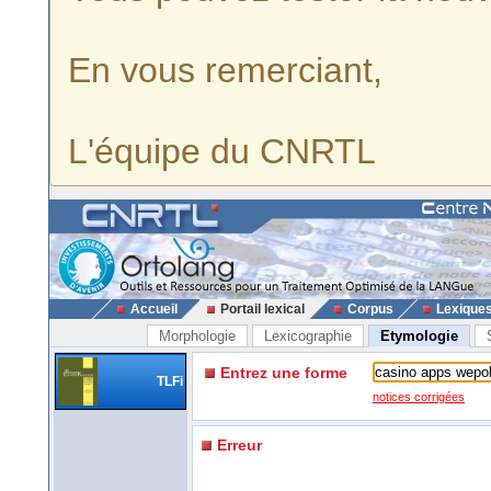
En vous remerciant,
L'équipe du CNRTL
Accueil
Portail lexical
Corpus
Lexique
Morphologie
Lexicographie
Etymologie
Entrez une forme
TLFi
notices corrigées
Erreur