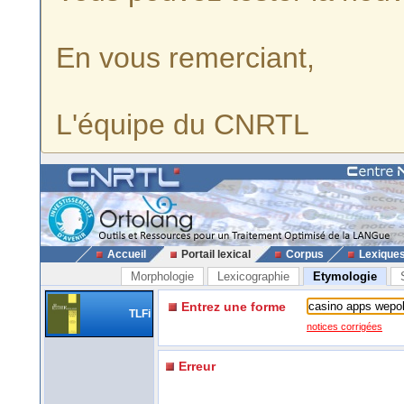
En vous remerciant,
L'équipe du CNRTL
Accueil
Portail lexical
Corpus
Lexique
Morphologie
Lexicographie
Etymologie
Entrez une forme
TLFi
notices corrigées
Erreur