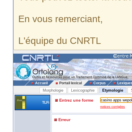
En vous remerciant,
L'équipe du CNRTL
Accueil
Portail lexical
Corpus
Lexique
Morphologie
Lexicographie
Etymologie
Entrez une forme
TLFi
notices corrigées
Erreur