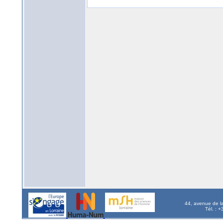
44, avenue de l
Tél. : 