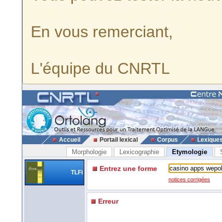
En vous remerciant,
L'équipe du CNRTL
Accueil
Portail lexical
Corpus
Lexique
Morphologie
Lexicographie
Etymologie
Entrez une forme
TLFi
notices corrigées
Erreur