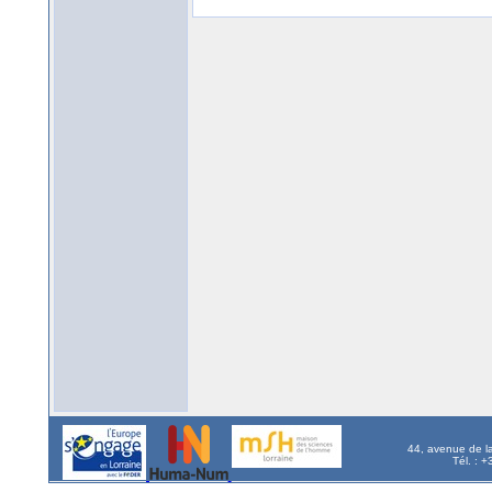
44, avenue de l
Tél. : 